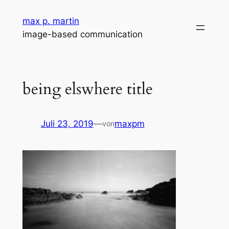
Zum
max p. martin
Inhalt
image-based communication
springen
being elswhere title
Juli 23, 2019
—
maxpm
von